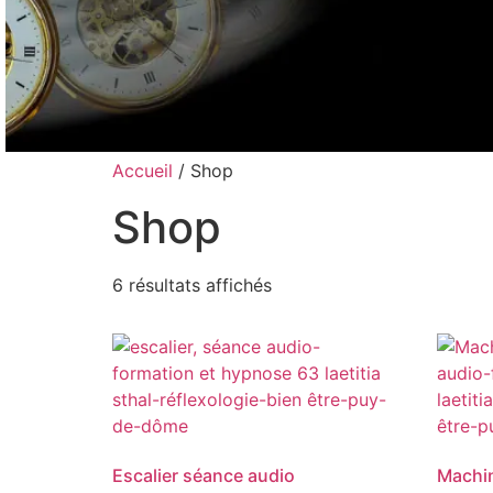
Accueil
/ Shop
Shop
Découvrez 
séances d'hy
6 résultats affichés
Sur place où à domicile en tout
Découvrir
Escalier séance audio
Machin