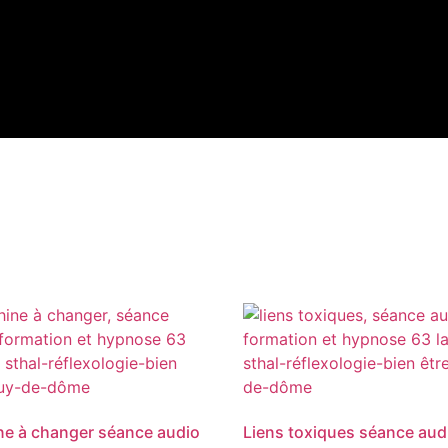
nos
pnose
e simplicité
e à changer séance audio
Liens toxiques séance aud